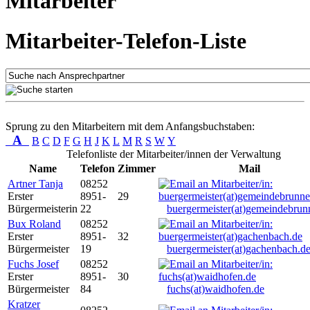
Mitarbeiter
Mitarbeiter-Telefon-Liste
Sprung zu den Mitarbeitern mit dem Anfangsbuchstaben:
A
B
C
D
F
G
H
J
K
L
M
R
S
W
Y
Telefonliste der Mitarbeiter/innen der Verwaltung
Name
Telefon
Zimmer
Mail
Artner Tanja
08252
Erster
8951-
29
Bürgermeisterin
22
buergermeister(at)gemeindebrun
Bux Roland
08252
Erster
8951-
32
Bürgermeister
19
buergermeister(at)gachenbach.d
Fuchs Josef
08252
Erster
8951-
30
Bürgermeister
84
fuchs(at)waidhofen.de
Kratzer