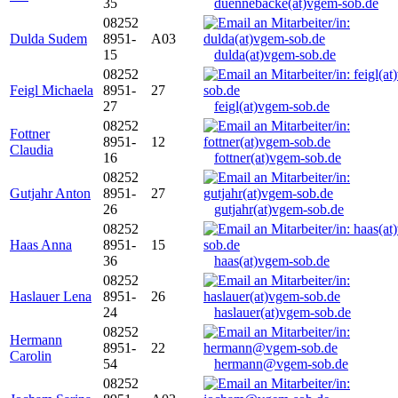
35
duennebacke(at)vgem-sob.de
08252
Dulda Sudem
8951-
A03
15
dulda(at)vgem-sob.de
08252
Feigl Michaela
8951-
27
27
feigl(at)vgem-sob.de
08252
Fottner
8951-
12
Claudia
16
fottner(at)vgem-sob.de
08252
Gutjahr Anton
8951-
27
26
gutjahr(at)vgem-sob.de
08252
Haas Anna
8951-
15
36
haas(at)vgem-sob.de
08252
Haslauer Lena
8951-
26
24
haslauer(at)vgem-sob.de
08252
Hermann
8951-
22
Carolin
54
hermann@vgem-sob.de
08252