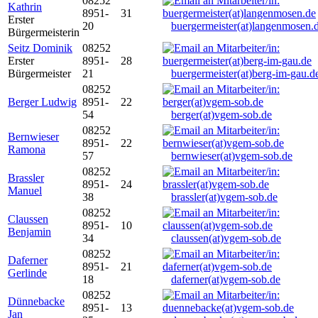
08252
Kathrin
8951-
31
Erster
20
buergermeister(at)langenmosen.
Bürgermeisterin
Seitz Dominik
08252
Erster
8951-
28
Bürgermeister
21
buergermeister(at)berg-im-gau.d
08252
Berger Ludwig
8951-
22
54
berger(at)vgem-sob.de
08252
Bernwieser
8951-
22
Ramona
57
bernwieser(at)vgem-sob.de
08252
Brassler
8951-
24
Manuel
38
brassler(at)vgem-sob.de
08252
Claussen
8951-
10
Benjamin
34
claussen(at)vgem-sob.de
08252
Daferner
8951-
21
Gerlinde
18
daferner(at)vgem-sob.de
08252
Dünnebacke
8951-
13
Jan