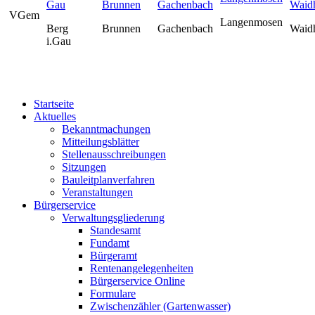
VGem
Langenmosen
Berg
Brunnen
Gachenbach
Waid
i.Gau
Startseite
Aktuelles
Bekanntmachungen
Mitteilungsblätter
Stellenausschreibungen
Sitzungen
Bauleitplanverfahren
Veranstaltungen
Bürgerservice
Verwaltungsgliederung
Standesamt
Fundamt
Bürgeramt
Rentenangelegenheiten
Bürgerservice Online
Formulare
Zwischenzähler (Gartenwasser)