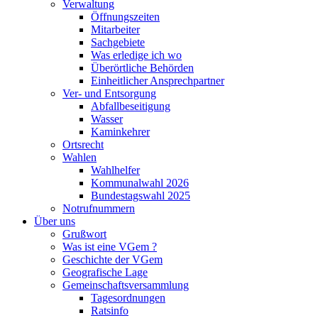
Verwaltung
Öffnungszeiten
Mitarbeiter
Sachgebiete
Was erledige ich wo
Überörtliche Behörden
Einheitlicher Ansprechpartner
Ver- und Entsorgung
Abfallbeseitigung
Wasser
Kaminkehrer
Ortsrecht
Wahlen
Wahlhelfer
Kommunalwahl 2026
Bundestagswahl 2025
Notrufnummern
Über uns
Grußwort
Was ist eine VGem ?
Geschichte der VGem
Geografische Lage
Gemeinschaftsversammlung
Tagesordnungen
Ratsinfo