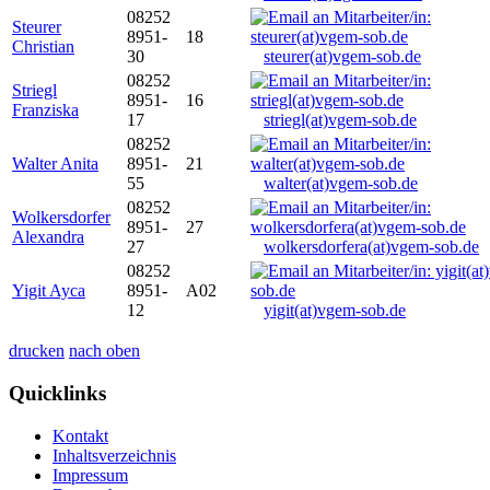
08252
Steurer
8951-
18
Christian
30
steurer(at)vgem-sob.de
08252
Striegl
8951-
16
Franziska
17
striegl(at)vgem-sob.de
08252
Walter Anita
8951-
21
55
walter(at)vgem-sob.de
08252
Wolkersdorfer
8951-
27
Alexandra
27
wolkersdorfera(at)vgem-sob.de
08252
Yigit Ayca
8951-
A02
12
yigit(at)vgem-sob.de
drucken
nach oben
Quicklinks
Kontakt
Inhaltsverzeichnis
Impressum