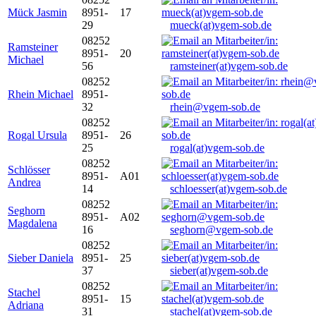
Mück Jasmin
8951-
17
29
mueck(at)vgem-sob.de
08252
Ramsteiner
8951-
20
Michael
56
ramsteiner(at)vgem-sob.de
08252
Rhein Michael
8951-
32
rhein@vgem-sob.de
08252
Rogal Ursula
8951-
26
25
rogal(at)vgem-sob.de
08252
Schlösser
8951-
A01
Andrea
14
schloesser(at)vgem-sob.de
08252
Seghorn
8951-
A02
Magdalena
16
seghorn@vgem-sob.de
08252
Sieber Daniela
8951-
25
37
sieber(at)vgem-sob.de
08252
Stachel
8951-
15
Adriana
31
stachel(at)vgem-sob.de