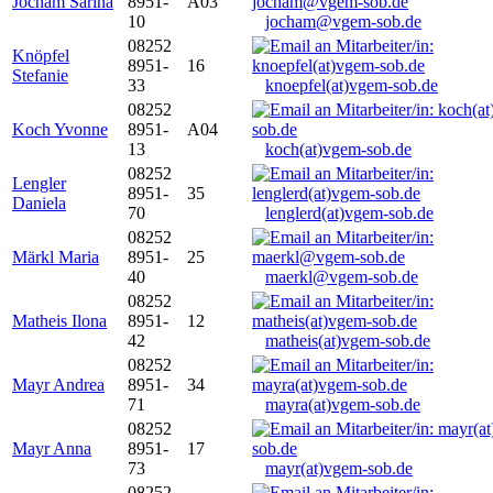
Jocham Sarina
8951-
A03
10
jocham@vgem-sob.de
08252
Knöpfel
8951-
16
Stefanie
33
knoepfel(at)vgem-sob.de
08252
Koch Yvonne
8951-
A04
13
koch(at)vgem-sob.de
08252
Lengler
8951-
35
Daniela
70
lenglerd(at)vgem-sob.de
08252
Märkl Maria
8951-
25
40
maerkl@vgem-sob.de
08252
Matheis Ilona
8951-
12
42
matheis(at)vgem-sob.de
08252
Mayr Andrea
8951-
34
71
mayra(at)vgem-sob.de
08252
Mayr Anna
8951-
17
73
mayr(at)vgem-sob.de
08252